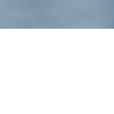
DE VOLTA PARA CASA
um filme de WAYNE WANG
86 min., 2019, EUA/Coreia do Sul, DCP
sinopse
O jovem escritor Chang-rae começa seu dia cuidando sozinho de
sua mãe com câncer, enquanto, ao longo de um dia, prepara
para a família um jantar tradicional do Ano Novo coreano que