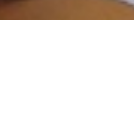
Yara
um filme de Abbas Fahdel
101 min., 2018, Líbano/Iraque/França, DCP
sinopse
A jovem Yara mora com a avó em uma fazenda no Vale de
Qadisha, ao norte do Líbano. A maioria dos antigos habitantes da
vila já se mudou ou faleceu. Um dia, Yara conhece Elias, um
jovem caminhante, meio perdido, que passa pela fazenda. Entre
dias lindos e quentes, cuidando das cabras, alimentando as
galinhas, lavando roupa, tomando sol, Yara descobre um amor