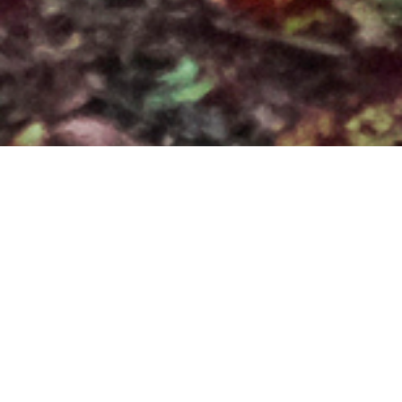
Misericórdia
um filme de Alain Guiraudie
103 min., 2024,
França/Espanha/Portugal, DCP
sinopse