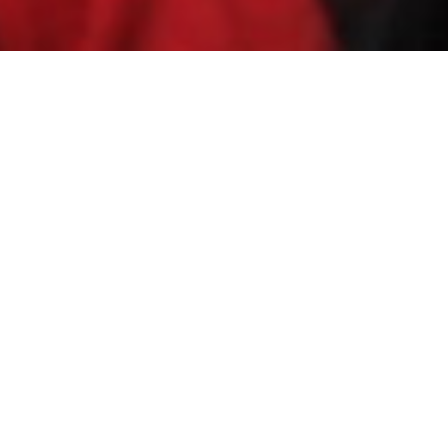
rro-velho
Eslovênia /Itália,
railer