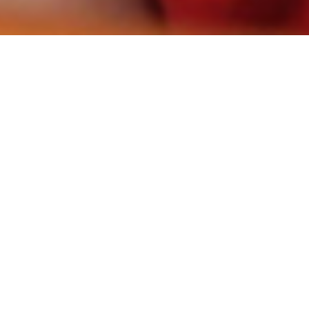
Um episódio na vi
um filme de Danis 
75 min., 2013, Bósn
DCP
sinopse
A família Mujic, de origem cigana, vive na periferia d
catar metais de carros velhos e vendê-los a um ferr
cuida de suas duas filhas pequenas. Um dia, ela sent