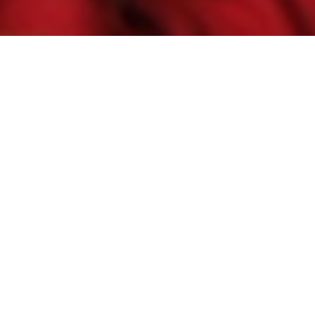
da de um catador de fe
Tanovic
ia e Herzegovina/ França/ 
t
os centros urbanos na Bósnia e Herzegovina. O pai Nazif vive de
o-velho. A mãe Senada mantém a casa arrumada, cozinha e
e uma dor aguda no abdômen. Na clínica, lhe dizem que há algo