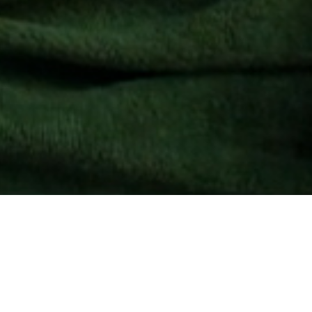
O sítio