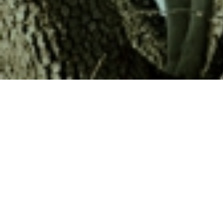
A Vida Após a Vida
um filme de Zhang
80 min., 2016, China