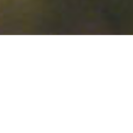
Apenas o vento
um filme de Benedek Fliegauf
86 min., 2012, Hungria, Digital
sinopse
Em uma aldeia húngara, as notícias sobre o assassinato de
famílias pobres de origem cigana se espalham rapidamente.
Ninguém se manifesta sobre a possível identidade dos