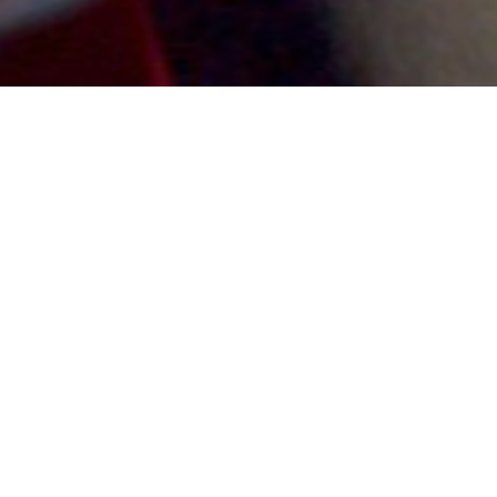
Music
um filme de Angel
108 min., 2023, Al
sinopse
Após uma noite de tempestade nas montanhas gregas
abandonado em um abrigo de pedras. A criança é acolh
mãe e o pai. Anos depois, após um trágico incidente, 