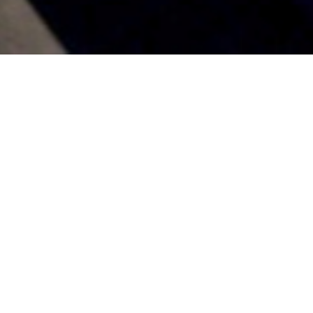
a Schanelec
emanha/França/Sérvia, DCP
t
, um jovem é encontrado ferido e um recém-nascido é achado
ida e criada por uma família local, Jon cresce sem conhecer a
Jon é preso e conhece Iro. Os dois formam uma família e