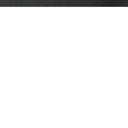
A Barqueira
um filme de Sabrina Blanco
75 min., 2019, Argentina/Brasil, DCP
sinopse
Tati tem 14 anos e vive com seu pai em uma casa humilde nas
favelas do bairro ribeirinho de Isla Maciel, em Avellaneda,
província de Buenos Aires. Ela é uma adolescente
temperamental, rejeitada pelos colegas, que não se encaixa
naquele ambiente. Tati sonha em se tornar uma barqueira – um
trabalho quase extinto e sempre realizado por homens. Todos os
dias ela tenta usar um barco, mas sem sucesso, até que
descobre que um jovem barqueiro começou a trabalhar no cais.