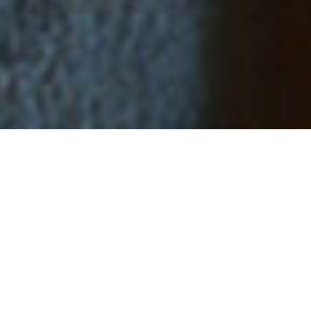
Jornada ao oeste
um filme de Tsai M
56 min., 2014, Fran