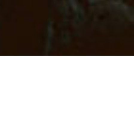
ing-Liang
ça/Taiwan, DCP