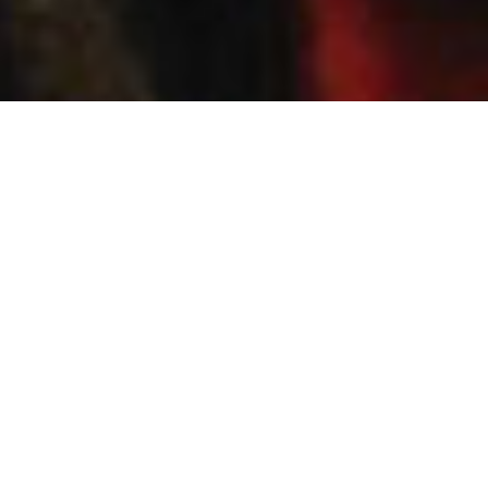
Cala a boca, Philip
um filme de Alex Ross Perry
109 min., 2014, EUA, DCP
sinopse
Philip (Jason Schwartzman) é um prodígio literário pairando por
Nova York, prestes a lançar o seu segundo livro, após o sucesso
de seu romance de estreia. Ele está tenso, entediado e
desesperado para sair de sua cidade e da rotina que tomou