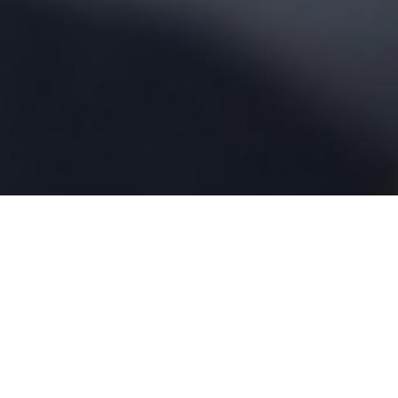
Antes que tudo
desapareça
um filme de Kiyoshi Kurosawa