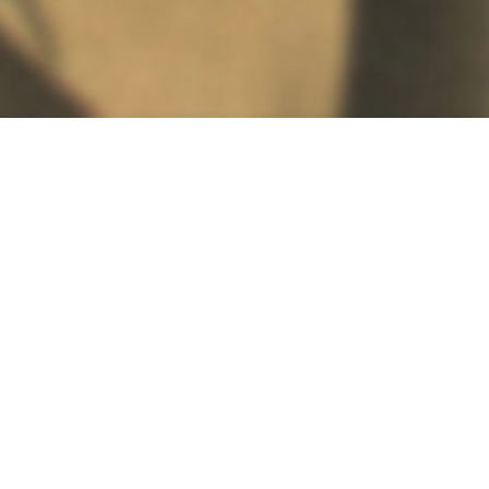
Contato
Nome*
E-mail*
Selecione com quem você deseja fal