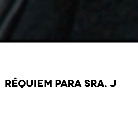
Réquiem Para Sra. J
um filme de Bojan Vuletić
94 min., 2017,
Sérvia/Bulgária/Macedônia/Rússia/Franç
DCP
sinopse